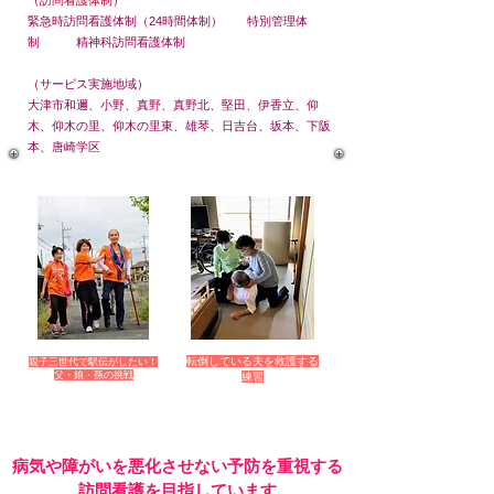
（訪問看護体制）
緊急時訪問看護体制（24時間体制） 特別管理体
制 精神科訪問看護体制
（サービス実施地域）
大津市和邇、小野、真野、真野北、堅田、伊香立、仰
木、仰木の里、仰木の里東、雄琴、日吉台、坂本、下阪
本、唐崎学区
転倒している夫を救護する
親子三世代で駅伝がしたい！
父・娘・孫の挑戦
練習
​病気や障がいを悪化させない予防を重視する
訪問看護を目指しています