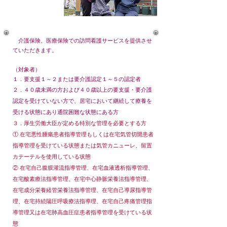
​ 介護保険、医療保険での訪問看護サービスを提供させ
ていただきます。
（対象者）
１．要支援１～２または要介護認定１～５の認定者
２．４０歳未満の方および４０歳以上の要支援・要介護
認定を受けていない方で、居宅において継続し
て療養
を
受ける状態にあり通院困難な状態にある方
３．厚生労働大臣が定める特別な管理を必要とする方
① 在宅悪性腫瘍患者指導管理もしくは在宅気管切開患者
指導管理を受けている状態または気管カ
ニュー
レ、留置
カテーテルを使用している状態
② 在宅自己腹膜灌流指導管理、在宅血液透析指導管理、
在宅酸素療法指導管理、在宅中心静脈栄
養法指
導管理、
在宅成分栄養経管栄養法指導管理、在宅自己導尿指導管
理、在宅持続陽圧呼吸
療法指導理、
在宅自己疼痛管理指
導管理又は在宅肺高血圧症患者指導管理を受けている状
態