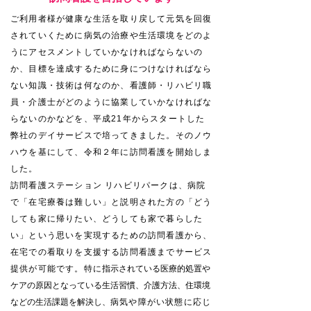
ご利用者様が健康な生活を取り戻して元気を回復
されていくために病気の治療や生活環境をどのよ
うにアセスメントしていかなければならないの
か、目標を達成するために身につけなければなら
ない知識・技術は何なのか、看護師・リハビリ職
員・介護士がどのように協業していかなければな
らないのかなどを、平成21年からスタートした
弊社のデイサービスで培ってきました。そのノウ
ハウを基にして、令和２年に訪問看護を開始しま
した。
訪問看護ステーション リハビリパークは、病院
で
「在宅療養は難しい」と説明された方の
「どう
しても家に帰りたい、どうしても家で暮らした
い」という思いを実現するための訪問看護から、
在宅での看取りを支援する訪問看護までサービス
提供が可能です。特に
指示
されている医療的処置や
ケアの原因となっている生活習慣、介護方法、
​住環境
などの生活課題
​を解決し、
病気や障がい状態に応じ