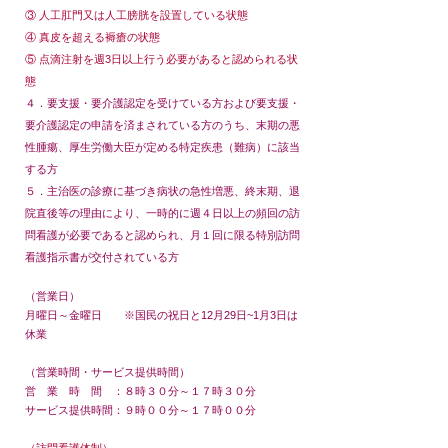
③ 人工肛門又は人工膀胱を設置している状態
④ 真皮を超える褥瘡の状態
⑤ 点滴注射を週3日以上行う必要があると認められる状
態
４．要支援・要介護認定を受けている方および要支援・
要介護認定の申請を済まされている方のうち、
末期の
悪
性腫瘍、厚生労働大臣が定める特定疾患（難病）に該当
する方
５．主治医の診療に基づき病状の急性増悪、終末期、退
院直後等の理由により、一時的に週４日以上の
頻回の
訪
問看護が必要であると認められ、月１回に限る特別訪問
看護指示書が交付されている方
（営業日）
月曜日～金曜日
※国民の祝日と12月29日~1月3日は
休業
（営業時間・サービス提供時間）
営 業 時 間 ：８時３０分～１７時３０分
サービス提供時間：９時００分～１７時００分