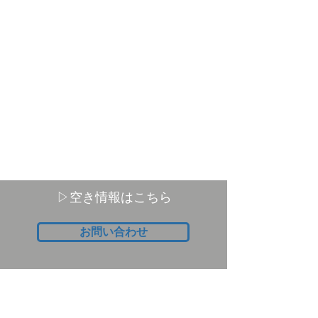
時間）を３カ月～６カ月間継続して提供します
（費用）
訪問・通所サービスにかかる利用料は無料です
おやつ湯茶代、排泄消耗品代（紙パンツ、尿パ
ッド）の利用
などに係る実費はご負担していた
だきます
（サービス提供日）
月～金曜日
※
国民の祝日と
12月29日~1月3日は休業
▷空き情報はこちら
お問い合わせ