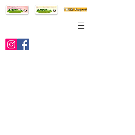
TEAM Project
在宅リハビリテーション支援センター・
デイサービス
リハビリパーク
利用時間が午前9時から午後4時15分までの一日
型のデイサービスです。
毎回異なる運動や活動のプログラムへの参加を
促して１日を活動的に生活していただきます。
また、毎日欠かすことができない食事、排泄、
洗面、入浴、服薬などの生活行為の遂行を専門