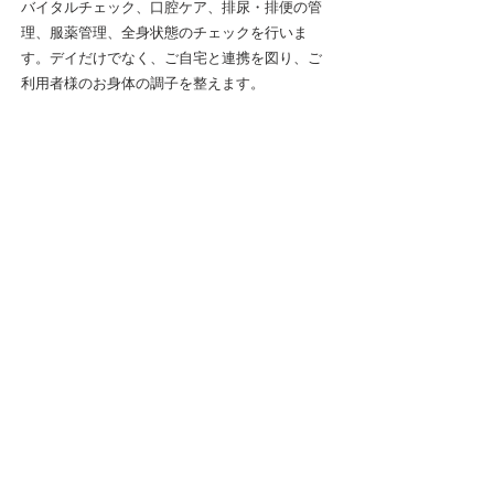
バイタルチェック、口腔ケア、排尿・排便の管
理、服薬管理、全身状態のチェックを行いま
す。デイだけでなく、ご自宅と連携を図り、ご
利用者様のお身体の調子を整えます。
作業療法士、理学療法士による
機能面へのケア
ご自宅で困っていること、自信が持てなくなっ
た活動への支援、地域でご利用者様が活動でき
る支援を行います。
そのために、歩行や移乗動作、筋力強化、バラ
ンス訓練などの機能訓練をしっかり行い、それ
ぞれの目標に向けてしっかりサポート致しま
す。